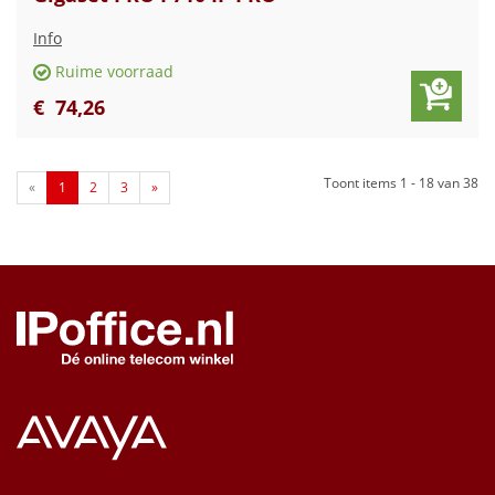
Info
Ruime voorraad
€
74
,
26
Toont items
1 - 18
van
38
«
1
2
3
»