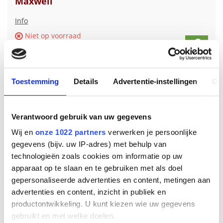
Maxwell
Info
Niet op voorraad
€
11
,
88
Toestemming
Details
Advertentie-instellingen
Ov
Verantwoord gebruik van uw gegevens
Wij en
onze 1022 partners
verwerken je persoonlijke
gegevens (bijv. uw IP-adres) met behulp van
technologieën zoals cookies om informatie op uw
apparaat op te slaan en te gebruiken met als doel
gepersonaliseerde advertenties en content, metingen aan
Gigaset PRO MAXWELL HS CRADLE
advertenties en content, inzicht in publiek en
productontwikkeling. U kunt kiezen wie uw gegevens
Info
gebruikt en met welke doelen.