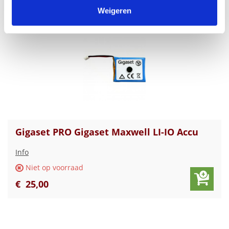
verzameld op basis van uw gebruik van hun services.
Weigeren
Gigaset PRO Gigaset Maxwell LI-IO Accu
Info
Niet op voorraad
€
25
,
00