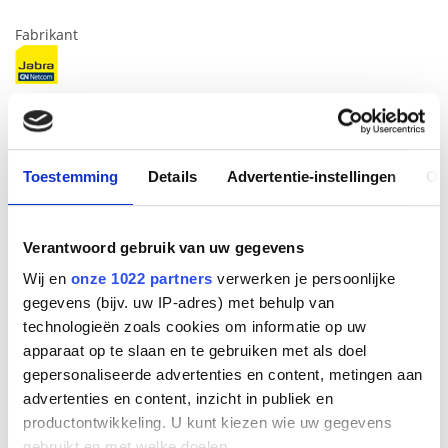
Fabrikant
Productnummer
9559-475-111
EAN code
5706991025729
Toestemming
Details
Advertentie-instellingen
Ov
Bruto advies prijs
€
364
,
00
(
€
440
,
44
incl.btw
)
Verantwoord gebruik van uw gegevens
€
226
,
49
(
€
274
,
05
incl.btw
)
Wij en
onze 1022 partners
verwerken je persoonlijke
gegevens (bijv. uw IP-adres) met behulp van
Bestel
technologieën zoals cookies om informatie op uw
apparaat op te slaan en te gebruiken met als doel
gepersonaliseerde advertenties en content, metingen aan
Beschrijving
advertenties en content, inzicht in publiek en
Voer betere gesprekken, zowel thuis als op kantoor, met
productontwikkeling. U kunt kiezen wie uw gegevens
Engage 55. Deze intuïtieve headset is ontworpen voor
gebruikt en met welke doelen.