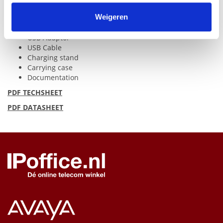
verzameld op basis van uw gebruik van hun services.
Package Contents
Weigeren
Headset
USB
Adaptor
USB
Cable
Charging stand
Carrying case
Documentation
PDF
TECHSHEET
PDF
DATASHEET