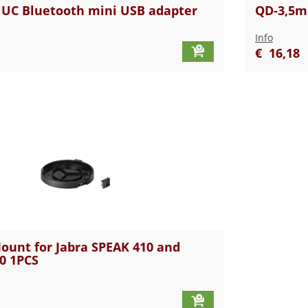
 UC Bluetooth mini USB adapter
QD-3,5mm
Info
€
16
,
18
ount for Jabra SPEAK 410 and
0 1PCS