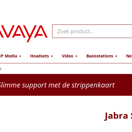
IP Media
Headsets
Video
Basisstations
Ne
a
limme support met de strippenkaart
Jabra