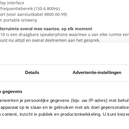
lay interface
requentiebereik (150-6.800Hz)
rt (voor aansluitkabel 8800-00-99)
n portable ontwerp
erruimte overal mee naartoe, op elk moment
510 is een draagbare speakerphone waarmee u van elke ruimte ee
u kunt nu altijd en overal deelnemen aan het gesprek.
ct ontwerp
ossing voor audioconferenties op aanvraag, met een compact en li
allatie en een beschermende reisetui.
ossing
bel aan of maak verbinding via Bluetooth®, en verbind de Jabra Sp
Details
Advertentie-instellingen
bent klaar om in te bellen
uidskwaliteit
alheldere en natuurlijk klinkende gesprekken, zodat deelnemers ov
w gegevens
erkte mobiliteit
, uitgebreid met Bluetooth, om verbinding te maken met elke smar
erwerken je persoonlijke gegevens (bijv. uw IP-adres) met behul
apparaat op te slaan en te gebruiken met als doel gepersonalise
kerservaring
 content, inzicht in publiek en productontwikkeling. U kunt kiez
ledige compatibiliteit
inclusief gespreksbediening
met de toonaangeve
hone of tablet met Bluetooth.