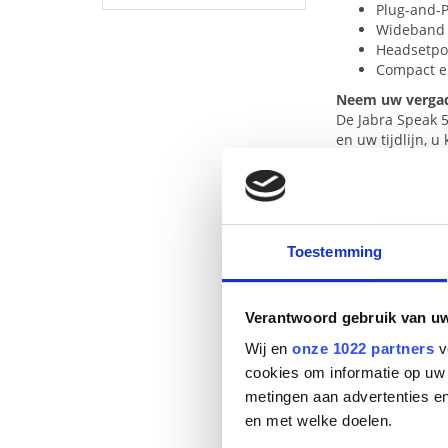
Plug-and-P
Wideband f
Headsetpoo
Compact e
Neem uw vergad
De Jabra Speak 
en uw tijdlijn, 
Slank en compa
De perfecte opl
voor snelle inst
Plug en Play opl
Sluit uw
USB
-ka
Toestemming
klaar is kees. U 
Uitstekende gel
Geniet van krist
Verantwoord gebruik van u
Kies voor onbep
Jabra Speak 510
Wij en
onze 1022 partners
v
zoals u dat wilt.
cookies om informatie op uw 
Optimale gebrui
metingen aan advertenties en
Profiteer van vol
telefoon, smartp
en met welke doelen.