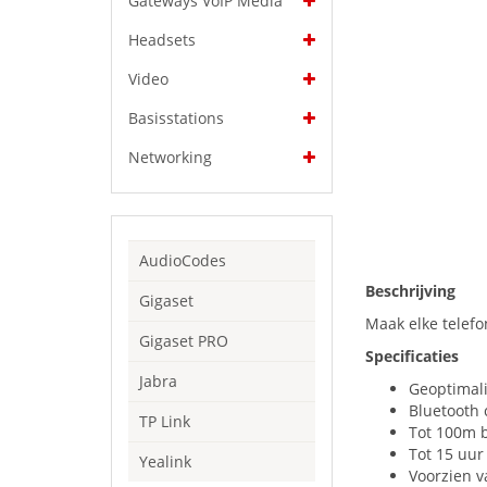
Gateways VoIP Media
Headsets
Video
Basisstations
Networking
AudioCodes
Beschrijving
Gigaset
Maak elke telefo
Gigaset PRO
Specificaties
Jabra
Geoptimali
Bluetooth 
TP Link
Tot 100m 
Tot 15 uur
Yealink
Voorzien v