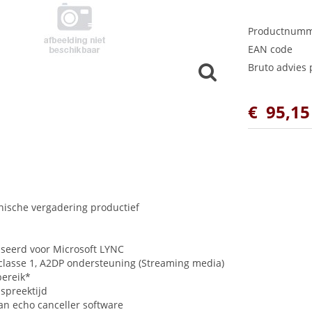
Productnum
EAN code
Bruto advies p
€
95
,
15
nische vergadering productief
seerd voor Microsoft
LYNC
classe 1, A2DP ondersteuning (Streaming media)
bereik*
 spreektijd
an echo canceller software