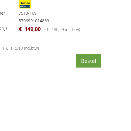
mer
7510-109
5706991014839
rijs
€
149
,
00
(
€
180
,
29
incl.btw
)
(
€
115
,
13
incl.btw
)
Bestel