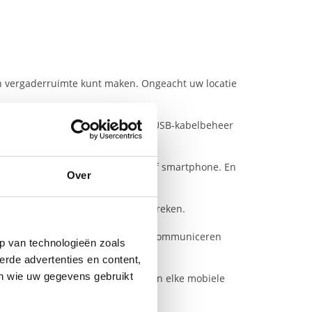
n vergaderruimte kunt maken. Ongeacht uw locatie
chtgewicht ontwerp, geïntegreerd
USB
-kabelbeheer
eak eenvoudig met uw pc, tablet of smartphone. En
Over
eral duidelijk kunnen horen en spreken.
tphone en krijg de vrijheid om te communiceren
p van technologieën zoals
erde advertenties en content,
en wie uw gegevens gebruikt
nde UC/Softphone oplossingen en elke mobiele