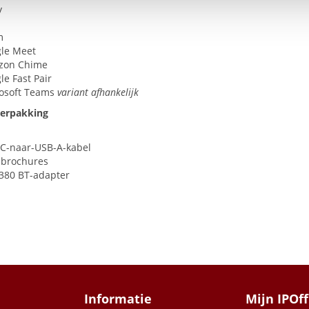
y
m
le Meet
zon Chime
le Fast Pair
osoft Teams
variant afhankelijk
verpakking
-C-naar-
USB
-A-kabel
sbrochures
 380 BT-adapter
Informatie
Mijn IPOff