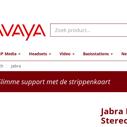
IP Media
Headsets
Video
Basisstations
Ne
th
Jabra
limme support met de strippenkaart
Jabra
Stere