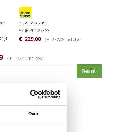
mer
25599-989-999
5706991027563
rijs
€
229
,
00
(
€
277
,
09
incl.btw
)
9
(
€
172
,
41
incl.btw
)
Bestel
Over