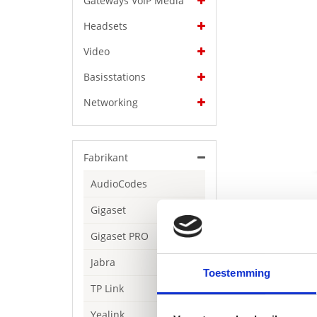
Gateways VoIP Media
Headsets
Video
Basisstations
Networking
Fabrikant
AudioCodes
Gigaset
Gigaset PRO
Jabra
Toestemming
TP Link
Beschrijving
Yealink