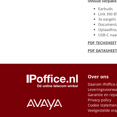
Inhoud verpakk
Earbuds
Link 390 B
3x eargels
Documenta
Oplaadho
USB
-C na
PDF
TECHSHEET
PDF
DATASHEET
Over ons
Daarom IPoffice.
Leveringsvoorw
Garantie en repa
Privacy policy
Cookie statemen
Veelgestelde vr