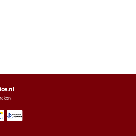
ice.nl
maken