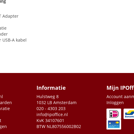
ing
T Adapter
tie
uder
ar
USB
-A kabel
Informatie
Mijn IPOff
nl
Hulstweg 8
Account aan
aarden
1032 LB Amsterdam
Inloggen
ratie
020 - 4303 203
info@ipoffice.nl
t
KvK 34107601
agen
BTW NL807556002B02