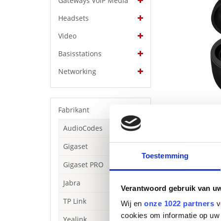
Gateways VoIP Media
Headsets
Video
Basisstations
Networking
Fabrikant
AudioCodes
Gigaset
Toestemming
Gigaset PRO
Jabra
Verantwoord gebruik van u
TP Link
Wij en
onze 1022 partners
v
Beschrijving
cookies om informatie op uw 
Yealink