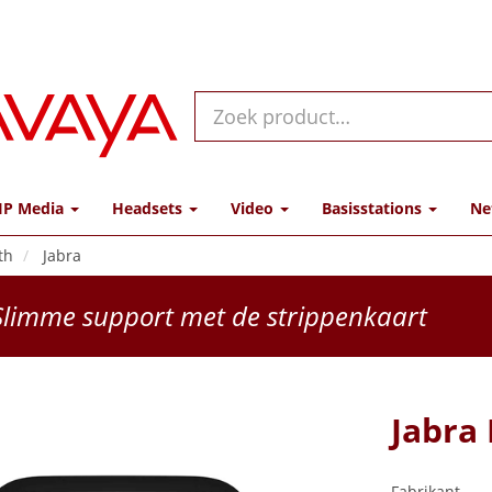
IP Media
Headsets
Video
Basisstations
Ne
th
Jabra
limme support met de strippenkaart
Jabra
Fabrikant