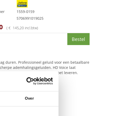
mer
1559-0159
5706991019025
0
(
€
145
,
20
incl.btw
)
Bestel
dag duren. Professioneel geluid voor een betaalbare
cherpe ademhalingsgeluiden. HD Voice laat
een professionele klantervaring moet leveren.
Over