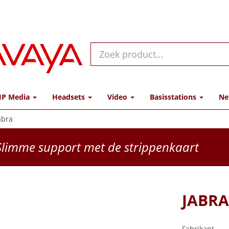
IP Media
Headsets
Video
Basisstations
Ne
abra
limme support met de strippenkaart
JABRA
Fabrikant