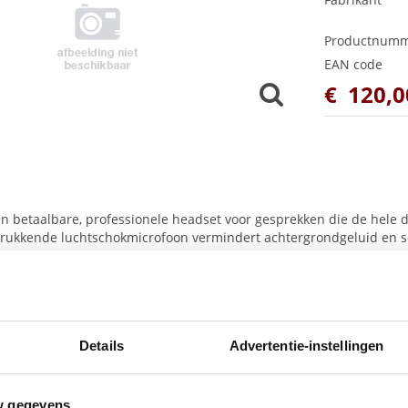
Productnum
EAN code
€
120
,
0
en betaalbare, professionele headset voor gesprekken die de hele 
drukkende luchtschokmicrofoon vermindert achtergrondgeluid en s
dig en levensecht klinken – ideaal voor het drukke callcenter dat 
teit 1 apparaat
scherming voor de gebruiker (PeakStopTM)
Details
Advertentie-instellingen
ignaalverwerking
drukkende microfoon
(G-
MOS
, Tx, CC) 6.8
70° verstelbaar
w gegevens