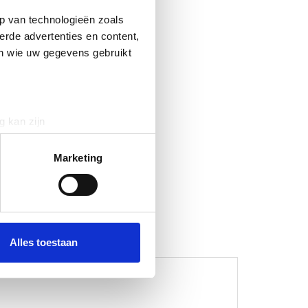
p van technologieën zoals
erde advertenties en content,
en wie uw gegevens gebruikt
g kan zijn
erprinting)
t
detailgedeelte
in. U kunt uw
Marketing
 media te bieden en om ons
ze partners voor social
nformatie die u aan ze heeft
Alles toestaan