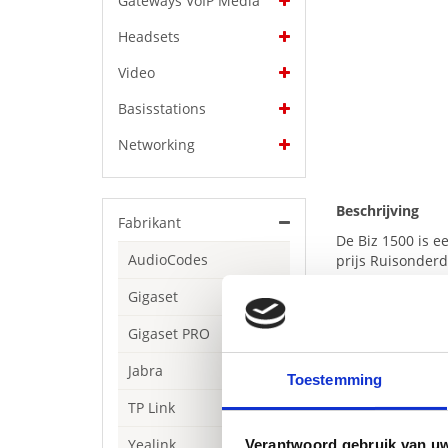
Gateways VoIP Media
Headsets
Video
Basisstations
Networking
Beschrijving
Fabrikant
De Biz 1500 is e
AudioCodes
prijs Ruisonder
gesprekken leven
Gigaset
Specificaties
Gigaset PRO
Connectivi
Geluidsbe
Jabra
Toestemming
Digitale s
Ruisonder
TP Link
Microfoon 
Boomarm 2
Yealink
Verantwoord gebruik van u