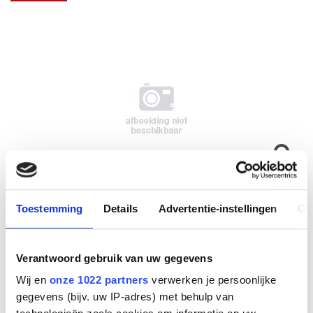
Toestemming
Details
Advertentie-instellingen
Ov
Link 370 UC Plug &Play
Bluetooth Mini USB
Verantwoord gebruik van uw gegevens
Adapter for PC
Wij en
onze 1022 partners
verwerken je persoonlijke
gegevens (bijv. uw IP-adres) met behulp van
Fabrikant