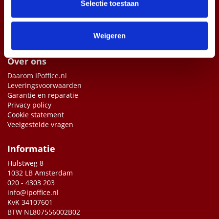
partners kunnen deze gegevens combineren met andere
Selectie toestaan
informatie die u aan ze heeft verstrekt of die ze hebben
verzameld op basis van uw gebruik van hun services.
Weigeren
Over ons
Daarom IPoffice.nl
Leveringsvoorwaarden
Garantie en reparatie
Privacy policy
Cookie statement
Veelgestelde vragen
Informatie
Hulstweg 8
1032 LB Amsterdam
020 - 4303 203
info@ipoffice.nl
KvK 34107601
BTW NL807556002B02