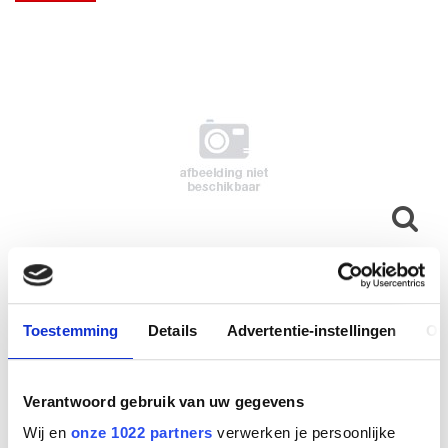
Link for Alcatel phones
Toestemming
Details
Advertentie-instellingen
Ov
Fabrikant
Verantwoord gebruik van uw gegevens
Wij en
onze 1022 partners
verwerken je persoonlijke
Productnummer