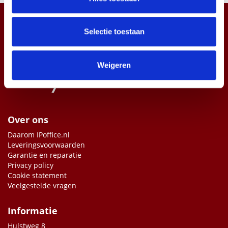
informatie over uw gebruik van onze site met onze
partners voor social media, adverteren en analyse. Deze
partners kunnen deze gegevens combineren met andere
Selectie toestaan
informatie die u aan ze heeft verstrekt of die ze hebben
verzameld op basis van uw gebruik van hun services.
Weigeren
Over ons
Daarom IPoffice.nl
Leveringsvoorwaarden
Garantie en reparatie
Privacy policy
Cookie statement
Veelgestelde vragen
Informatie
Hulstweg 8