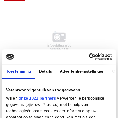
Toestemming
Details
Advertentie-instellingen
Ov
LINK EHS adapter for NEC
Verantwoord gebruik van uw gegevens
Wij en
onze 1022 partners
verwerken je persoonlijke
Fabrikant
gegevens (bijv. uw IP-adres) met behulp van
technologieën zoals cookies om informatie op uw
Productnummer
apparaat op te slaan en te gebruiken met als doel