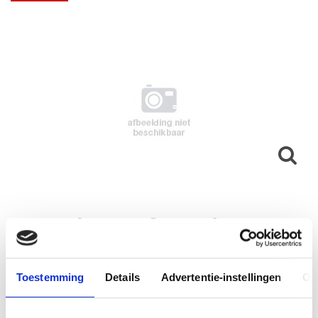
EHS adapter for Polycom
Fabrikant
Toestemming
Details
Advertentie-instellingen
Ov
Productnummer