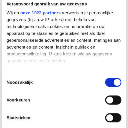
14201-17
Verantwoord gebruik van uw gegevens
EAN code
Wij en
onze 1022 partners
verwerken je persoonlijke
5706991007602
gegevens (bijv. uw IP-adres) met behulp van
Bruto advies prijs
technologieën zoals cookies om informatie op uw
€
65
,
00
(
€
78
,
65
incl.btw
)
apparaat op te slaan en te gebruiken met als doel
gepersonaliseerde advertenties en content, metingen aan
€
40
,
44
advertenties en content, inzicht in publiek en
(
€
48
,
93
incl.btw
)
productontwikkeling. U kunt kiezen wie uw gegevens
Bestel
gebruikt en met welke doelen.
Als u het toestaat, willen we ook graag:
Toestemmingsselectie
Beschrijving
Noodzakelijk
Informatie verzamelen over uw geografische
Elektronische haakschakelaar om gesprekken aan te nemen
locatie, die tot een paar meter nauwkeurig kan zijn
en te verbreken op
Uw apparaat identificeren door het actief te
Voorkeuren
Polycom
scannen op specifieke eigenschappen (fingerprinting)
IP320
Lees meer over hoe uw persoonlijke gegevens worden
IP321
Statistieken
verwerkt en stel uw voorkeuren in het
detailgedeelte
in.
IP330
IP335
U kunt uw toestemming op elk moment wijzigen of