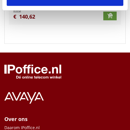
Info
€
140
,
62
Over ons
Daarom IPoffice.nl