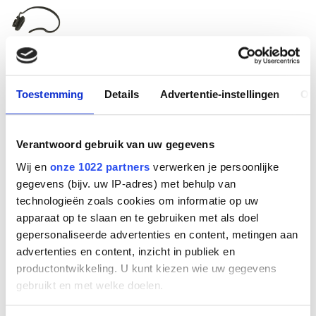
Neckband for GN2100
(right)
Toestemming
Details
Advertentie-instellingen
Ov
Fabrikant
Verantwoord gebruik van uw gegevens
Wij en
onze 1022 partners
verwerken je persoonlijke
Productnummer
gegevens (bijv. uw IP-adres) met behulp van
14121-11
technologieën zoals cookies om informatie op uw
EAN code
apparaat op te slaan en te gebruiken met als doel
5706991007497
gepersonaliseerde advertenties en content, metingen aan
Bruto advies prijs
advertenties en content, inzicht in publiek en
€
34
,
00
(
€
41
,
14
incl.btw
)
productontwikkeling. U kunt kiezen wie uw gegevens
gebruikt en met welke doelen.
€
21
,
16
(
€
25
,
60
incl.btw
)