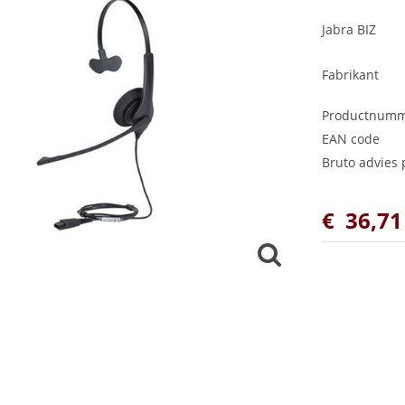
Jabra BIZ
Fabrikant
Productnum
EAN code
Bruto advies p
€
36
,
71