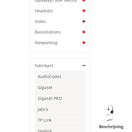
Gateways VoIP Media
Headsets
Video
Basisstations
Networking
Fabrikant
AudioCodes
Gigaset
Gigaset PRO
Jabra
TP Link
Beschrijving
Yealink