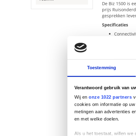
De Biz 1500 is e
prijs Ruisonder
gesprekken leven
Specificaties
Connectivi
Geluidsbe
Microfoon
Microfoon 
Boomarm 2
Snoerleng
Toestemming
Schuimrub
Draagstijl
Gewicht 88
Verantwoord gebruik van u
Inhoud van de 
Wij en
onze 1022 partners
v
Garantieka
cookies om informatie op uw 
Waarschuw
metingen aan advertenties en
Snelstartg
Headset
en met welke doelen.
Etui
Hoofdban
Als u het toestaat, willen we