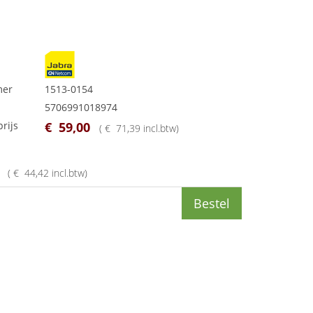
mer
1513-0154
5706991018974
rijs
€
59
,
00
(
€
71
,
39
incl.btw
)
(
€
44
,
42
incl.btw
)
Bestel