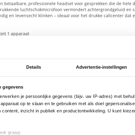
en betaalbare, professionele headset voor gesprekken die de hele 
drukkende luchtschokmicrofoon vermindert achtergrondgeluid en s
dig en levensecht klinken – ideaal voor het drukke callcenter dat 
teit 1 apparaat
scherming voor de gebruiker (PeakStopTM)
 met ruisonderdrukking
(G-
MOS
, Tx, CC) 4.3
70° verstelbaar
te 95 cm
Details
Advertentie-instellingen
beren oorkussens
 hoofdband
 gr
w gegevens
verpakking
erwerken je persoonlijke gegevens (bijv. uw IP-adres) met behul
art
apparaat op te slaan en te gebruiken met als doel gepersonalise
ingskaart
 content, inzicht in publiek en productontwikkeling. U kunt kiez
ids
d
 ook graag: