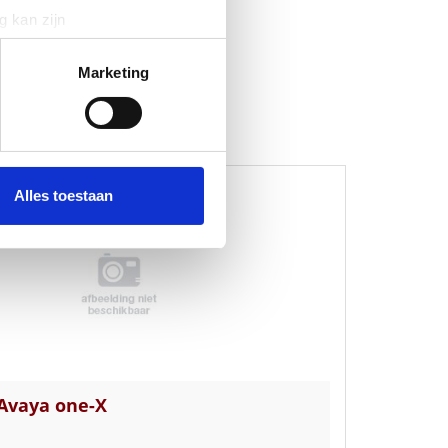
g kan zijn
erprinting)
t
detailgedeelte
in. U kunt uw
Marketing
 media te bieden en om ons
ze partners voor social
nformatie die u aan ze heeft
Alles toestaan
Avaya one-X