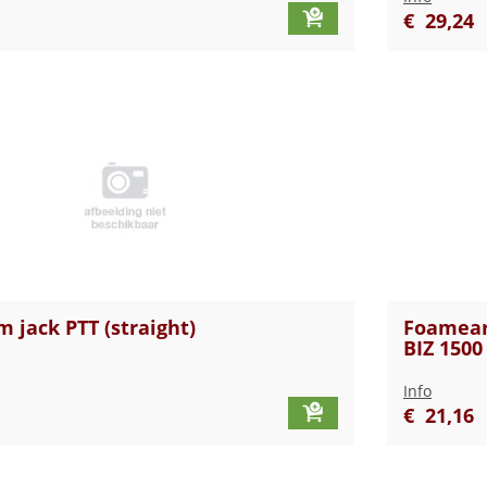
€
29
,
24
 jack PTT (straight)
Foamear 
BIZ 1500
Info
€
21
,
16