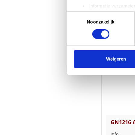
Oorhaak
Informatie verzamelen
Nekband
Uw apparaat identific
Toestemmingsselectie
PDF
TECHSHEET
Lees meer over hoe uw perso
Noodzakelijk
PDF
DATASHEET
toestemming op elk moment wi
We gebruiken cookies om cont
Gerelateerde 
websiteverkeer te analyseren
media, adverteren en analys
Weigeren
verstrekt of die ze hebben v
GN1216 A
Info