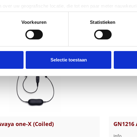
 over uw geografische locatie, die tot een paar meter nauwkeuri
eren door het actief te scannen op specifieke eigenschappen (fing
onlijke gegevens worden verwerkt en stel uw voorkeuren in he
Voorkeuren
Statistieken
jzigen of intrekken in de Cookieverklaring.
ent en advertenties te personaliseren, om functies voor social
producten
. Ook delen we informatie over uw gebruik van onze site met on
e. Deze partners kunnen deze gegevens combineren met andere i
Selectie toestaan
erzameld op basis van uw gebruik van hun services.
vaya one-X (Coiled)
GN1216 
Info