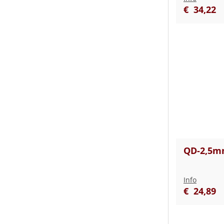
€
34
,
22
QD-2,5mm
Info
€
24
,
89