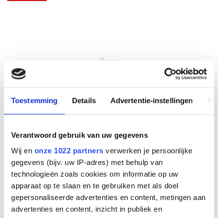
Toestemming
Details
Advertentie-instellingen
Ov
Verantwoord gebruik van uw gegevens
Jabra Evolve3 65 Flex MS,
Wij en
onze 1022 partners
verwerken je persoonlijke
gegevens (bijv. uw IP-adres) met behulp van
Link390a, Black, WLC Chrg
technologieën zoals cookies om informatie op uw
apparaat op te slaan en te gebruiken met als doel
gepersonaliseerde advertenties en content, metingen aan
Fabrikant
advertenties en content, inzicht in publiek en