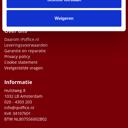
informatie die u aan ze heeft verstrekt of die ze hebben
verzameld op basis van uw gebruik van hun services.
Weigeren
Over ons
Daarom IPoffice.nl
Leveringsvoorwaarden
Garantie en reparatie
Privacy policy
Cookie statement
Veelgestelde vragen
Informatie
Hulstweg 8
1032 LB Amsterdam
020 - 4303 203
info@ipoffice.nl
KvK 34107601
BTW NL807556002B02