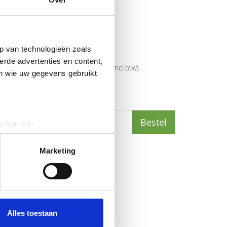
mer
36599-899-889
p van technologieën zoals
5706991036817
erde advertenties en content,
rijs
€
289
,
00
(
€
349
,
69
incl.btw
)
en wie uw gegevens gebruikt
2
(
€
217
,
58
incl.btw
)
Bestel
g kan zijn
erprinting)
t
detailgedeelte
in. U kunt uw
Marketing
 media te bieden en om ons
ze partners voor social
nformatie die u aan ze heeft
Alles toestaan