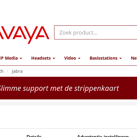
IP Media
Headsets
Video
Basisstations
Ne
th
Jabra
limme support met de strippenkaart
Jabra
390c,
Details
Advertentie-instellingen