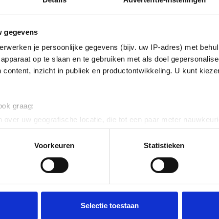
Fabrikant
w gegevens
Productnum
erwerken je persoonlijke gegevens (bijv. uw IP-adres) met behul
EAN code
apparaat op te slaan en te gebruiken met als doel gepersonalise
Bruto advies p
 content, inzicht in publiek en productontwikkeling. U kunt kiez
€
179
,
8
 ook graag:
 over uw geografische locatie, die tot een paar meter nauwkeuri
eren door het actief te scannen op specifieke eigenschappen (fing
onlijke gegevens worden verwerkt en stel uw voorkeuren in he
Voorkeuren
Statistieken
jzigen of intrekken in de Cookieverklaring.
ent en advertenties te personaliseren, om functies voor social
. Ook delen we informatie over uw gebruik van onze site met on
e. Deze partners kunnen deze gegevens combineren met andere i
Selectie toestaan
erzameld op basis van uw gebruik van hun services.