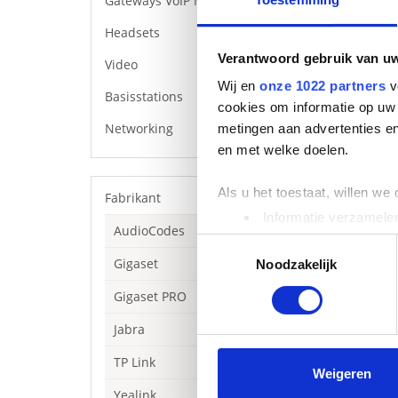
Gateways VoIP Media
Headsets
Verantwoord gebruik van u
Video
Wij en
onze 1022 partners
v
Basisstations
cookies om informatie op uw 
Networking
metingen aan advertenties en
en met welke doelen.
Als u het toestaat, willen we
Fabrikant
Informatie verzamelen
AudioCodes
Uw apparaat identific
Toestemmingsselectie
Gigaset
Lees meer over hoe uw perso
Noodzakelijk
toestemming op elk moment wi
Gigaset PRO
We gebruiken cookies om cont
Jabra
websiteverkeer te analyseren
TP Link
media, adverteren en analys
Weigeren
verstrekt of die ze hebben v
Yealink