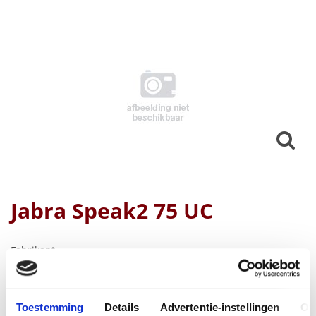
Jabra Speak2 75 UC
Fabrikant
Productnummer
Toestemming
Details
Advertentie-instellingen
Ov
2775-209