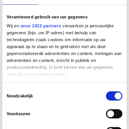
EAN code
5706991026870
Verantwoord gebruik van uw gegevens
Bruto advies prijs
€
339
,
00
(
€
410
,
19
incl.btw
)
Wij en
onze 1022 partners
verwerken je persoonlijke
gegevens (bijv. uw IP-adres) met behulp van
technologieën zoals cookies om informatie op uw
€
216
,
48
(
€
261
,
94
incl.btw
)
apparaat op te slaan en te gebruiken met als doel
gepersonaliseerde advertenties en content, metingen aan
Bestel
advertenties en content, inzicht in publiek en
productontwikkeling. U kunt kiezen wie uw gegevens
Beschrijving
gebruikt en met welke doelen.
Speak2 75 introduceert de innovatieve Microphone Quality
Indicator* – een exclusieve functie – die gebruikers laat weten
Als u het toestaat, willen we ook graag:
Toestemmingsselectie
dat ze duidelijk worden gehoord.
Noodzakelijk
Informatie verzamelen over uw geografische
Specificaties
locatie, die tot een paar meter nauwkeurig kan zijn
Uw apparaat identificeren door het actief te
Superbreedbandaudio en full-range luidsprekers
Voorkeuren
Geavanceerde full duplex audio voor natuurlijke
scannen op specifieke eigenschappen (fingerprinting)
gesprekken
Lees meer over hoe uw persoonlijke gegevens worden
Vier ruisonderdrukkende microfoons met