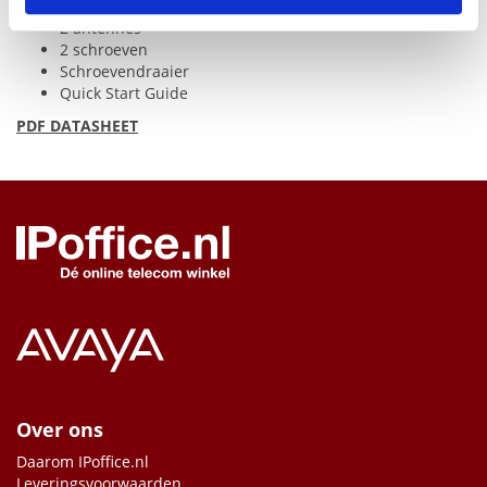
MCore-
OPS
-G2
2 antennes
2 schroeven
Schroevendraaier
Quick Start Guide
PDF
DATASHEET
Over ons
Daarom IPoffice.nl
Leveringsvoorwaarden