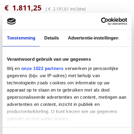
€
1.811
,
25
(
€
2.191
,
61
incl.btw
)
Bestel
Toestemming
Details
Advertentie-instellingen
Ov
Beschrijving
De Yealink MCore-
OPS
-G2 is de modulaire compute-module
voor de Yealink MeetingBoard-series. Deze tweede generatie
Verantwoord gebruik van uw gegevens
OPS
-unit biedt hogere rekenkracht en soepelere prestaties
dankzij de Intel Core Ultra 5-processor met ingebouwde
NPU
Wij en
onze 1022 partners
verwerken je persoonlijke
van 34
TOPS
. Hierdoor blijft het systeem snel en stabiel, ook
gegevens (bijv. uw IP-adres) met behulp van
bij intensief gebruik of meerdere actieve applicaties.
technologieën zoals cookies om informatie op uw
Met 16GB DDR5-geheugen en een 256GB
SSD
opent de
apparaat op te slaan en te gebruiken met als doel
module moeiteloos grote bestanden en draait hij zware
gepersonaliseerde advertenties en content, metingen aan
vergadersoftware zonder vertraging. De grafische prestaties
advertenties en content, inzicht in publiek en
zorgen daarnaast voor een vloeiende weergave tijdens
presentaties en interactieve sessies.
productontwikkeling. U kunt kiezen wie uw gegevens
gebruikt en met welke doelen.
De MCore-
OPS
-G2 ondersteunt 4K-delen via
HDMI
-in en
schakelt dankzij
CEC
het aangesloten display automatisch in.
Dat versnelt het opstarten en voorkomt extra handelingen.
Als u het toestaat, willen we ook graag: