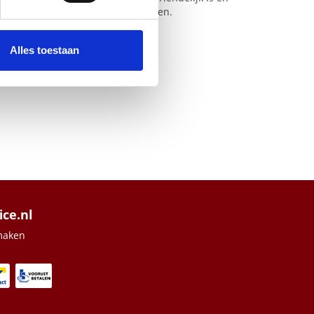
n bredere kamerdekking nodig hebben.
 media te bieden en om ons
ze partners voor social
nformatie die u aan ze heeft
Alles toestaan
ice.nl
maken