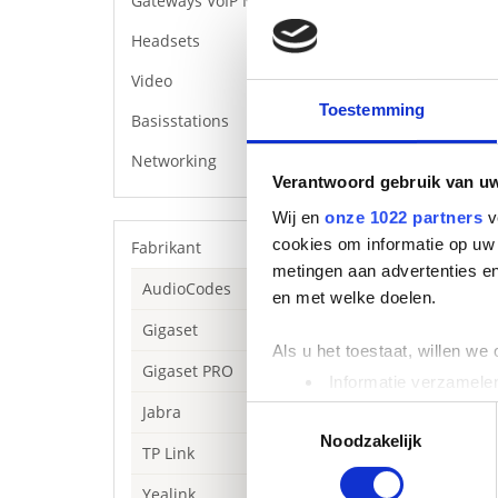
Gateways VoIP Media
Headsets
Video
Toestemming
Basisstations
Networking
Verantwoord gebruik van u
Wij en
onze 1022 partners
v
cookies om informatie op uw 
Fabrikant
metingen aan advertenties en
AudioCodes
en met welke doelen.
Gigaset
Als u het toestaat, willen we
Gigaset PRO
Informatie verzamelen
Beschrijving
Uw apparaat identific
Jabra
Toestemmingsselectie
De Yealink CPW90
Lees meer over hoe uw perso
Noodzakelijk
conferentietele
TP Link
toestemming op elk moment wi
(10 feet) zonde
Yealink
de gebruiksvrien