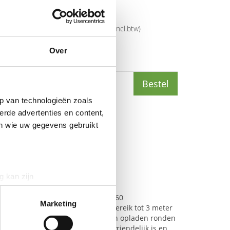
mer
1204620
rijs
€
300
,
95
(
€
364
,
15
incl.btw
)
Over
5
(
€
327
,
85
incl.btw
)
Bestel
p van technologieën zoals
erde advertenties en content,
en wie uw gegevens gebruikt
g kan zijn
erprinting)
nvoerapparaat voor de Yealink CP960
t
detailgedeelte
in. U kunt uw
Marketing
nt een 360-graden spraakopnamebereik tot 3 meter
het oplaadstation voor plaatsen en opladen ronden
eidingsmicrofoon CPW90 gebruiksvriendelijk is en