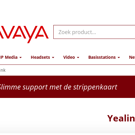
IP Media
Headsets
Video
Basisstations
Ne
ink
limme support met de strippenkaart
Yeali
Fabrikant