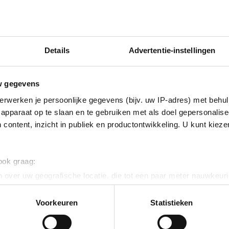
Productnum
Bruto advies p
Details
Advertentie-instellingen
€
270
,
9
w gegevens
erwerken je persoonlijke gegevens (bijv. uw IP-adres) met behul
apparaat op te slaan en te gebruiken met als doel gepersonalise
 content, inzicht in publiek en productontwikkeling. U kunt kiez
 ook graag:
 over uw geografische locatie, die tot een paar meter nauwkeuri
eren door het actief te scannen op specifieke eigenschappen (fing
 is een CP draadloze uitbreidingsmicrofoon die werkt als audio-i
onlijke gegevens worden verwerkt en stel uw voorkeuren in he
Voorkeuren
Statistieken
foon. Het beschikt over superieure audiotechnologie en ondersteu
jzigen of intrekken in de Cookieverklaring.
r bedradingsproblemen. Het capacitieve touchpad voor dempen en 
delijke functies af, waardoor de Yealink CP Phone draadloze uitbr