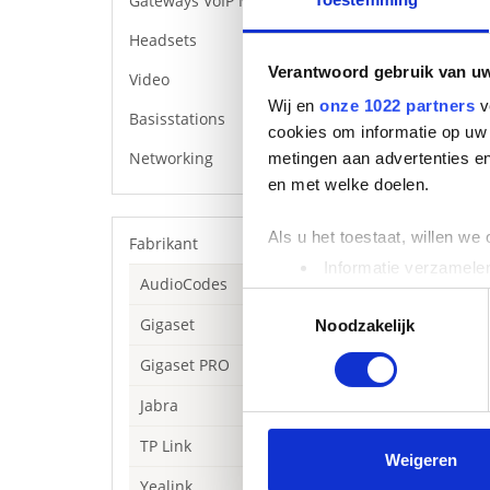
Gateways VoIP Media
Headsets
Verantwoord gebruik van u
Video
Wij en
onze 1022 partners
v
Basisstations
cookies om informatie op uw 
Networking
metingen aan advertenties en
en met welke doelen.
Als u het toestaat, willen we
Fabrikant
Informatie verzamelen
Beschrijving
AudioCodes
Uw apparaat identific
Toestemmingsselectie
Yealink
MVC
-
BY
Gigaset
Lees meer over hoe uw perso
platforms. Neem
Noodzakelijk
wilt.
toestemming op elk moment wi
Gigaset PRO
Specificaties
We gebruiken cookies om cont
Jabra
Plug en pl
websiteverkeer te analyseren
Eenvoudige
TP Link
media, adverteren en analys
Tot 100 me
Weigeren
verstrekt of die ze hebben v
Yealink