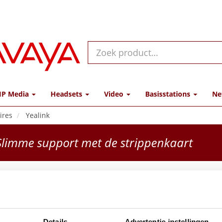
IP Media
Headsets
Video
Basisstations
Ne
ires
Yealink
limme support met de strippenkaart
MVC-
Fabrikant
Details
Advertentie-instellingen