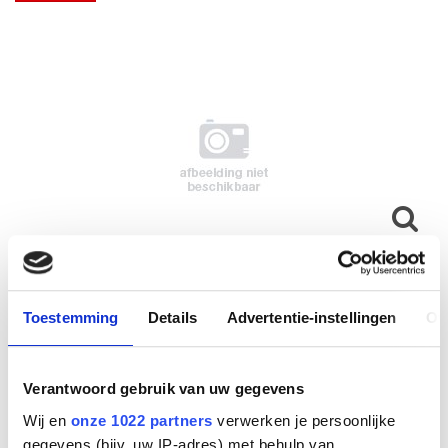
BYOD-BOX
Toestemming
Details
Advertentie-instellingen
Ov
Fabrikant
Verantwoord gebruik van uw gegevens
Yealink
Productnummer
Wij en
onze 1022 partners
verwerken je persoonlijke
1300004
gegevens (bijv. uw IP-adres) met behulp van