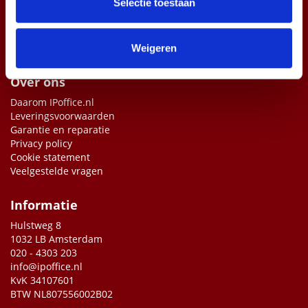
partners kunnen deze gegevens combineren met andere
Selectie toestaan
informatie die u aan ze heeft verstrekt of die ze hebben
verzameld op basis van uw gebruik van hun services.
Weigeren
Over ons
Daarom IPoffice.nl
Leveringsvoorwaarden
Garantie en reparatie
Privacy policy
Cookie statement
Veelgestelde vragen
Informatie
Hulstweg 8
1032 LB Amsterdam
020 - 4303 203
info@ipoffice.nl
KvK 34107601
BTW NL807556002B02