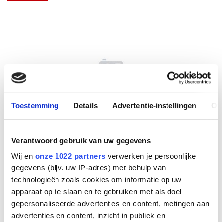
Toestemming
Details
Advertentie-instellingen
Ov
Verantwoord gebruik van uw gegevens
WHM641UC Separate 64
Wij en
onze 1022 partners
verwerken je persoonlijke
gegevens (bijv. uw IP-adres) met behulp van
Mono headset UC
technologieën zoals cookies om informatie op uw
apparaat op te slaan en te gebruiken met als doel
Fabrikant
gepersonaliseerde advertenties en content, metingen aan
Yealink
advertenties en content, inzicht in publiek en