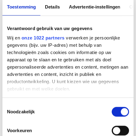
Toestemming
Details
Advertentie-instellingen
Ov
Yealink Bracket for
Verantwoord gebruik van uw gegevens
mounting A40/S40 on
Wij en
onze 1022 partners
verwerken je persoonlijke
gegevens (bijv. uw IP-adres) met behulp van
MD65/MD75
technologieën zoals cookies om informatie op uw
apparaat op te slaan en te gebruiken met als doel
gepersonaliseerde advertenties en content, metingen aan
Fabrikant
Yealink
advertenties en content, inzicht in publiek en
productontwikkeling. U kunt kiezen wie uw gegevens
Productnummer
MD-AVBRACKET-S
gebruikt en met welke doelen.
EAN code
6938818323346
Als u het toestaat, willen we ook graag:
Toestemmingsselectie
Bruto advies prijs
Noodzakelijk
Informatie verzamelen over uw geografische
€
29
,
95
(
€
36
,
24
incl.btw
)
locatie, die tot een paar meter nauwkeurig kan zijn
Uw apparaat identificeren door het actief te
Voorkeuren
€
24
,
15
scannen op specifieke eigenschappen (fingerprinting)