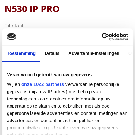
N530 IP PRO
Fabrikant
Gigaset PRO
Productnummer
S30852-H3209-R101
EAN code
Toestemming
Details
Advertentie-instellingen
Ov
4255781906669
Bruto advies prijs
€
74
,
95
(
€
90
,
69
incl.btw
)
Verantwoord gebruik van uw gegevens
Wij en
onze 1022 partners
verwerken je persoonlijke
€
64
,
14
gegevens (bijv. uw IP-adres) met behulp van
(
€
77
,
61
incl.btw
)
technologieën zoals cookies om informatie op uw
Bestel
apparaat op te slaan en te gebruiken met als doel
gepersonaliseerde advertenties en content, metingen aan
advertenties en content, inzicht in publiek en
Beschrijving
productontwikkeling. U kunt kiezen wie uw gegevens
De N530 IP
PRO
is het
DECT
IP-basisstation voor kleine
gebruikt en met welke doelen.