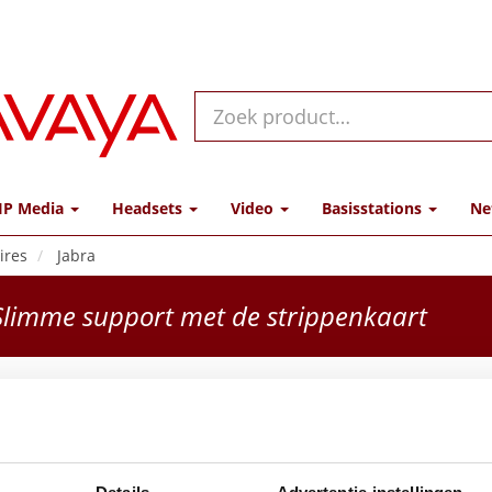
IP Media
Headsets
Video
Basisstations
Ne
ires
Jabra
limme support met de strippenkaart
Jabra
1 yea