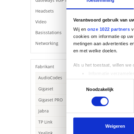
Gateways VoIP Media
Toestemming
Headsets
Verantwoord gebruik van u
Video
Wij en
onze 1022 partners
v
Basisstations
cookies om informatie op uw 
Networking
metingen aan advertenties en
en met welke doelen.
Als u het toestaat, willen we
Fabrikant
Informatie verzamelen
AudioCodes
Uw apparaat identific
Toestemmingsselectie
Gigaset
Lees meer over hoe uw perso
Noodzakelijk
toestemming op elk moment wi
Gigaset PRO
We gebruiken cookies om cont
Jabra
websiteverkeer te analyseren
TP Link
media, adverteren en analys
Weigeren
Beschrijving
verstrekt of die ze hebben v
Yealink