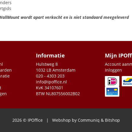
inders
rtgids
allMount wordt apart verkocht en is niet standaard meegeleverd
Informatie
Mijn IPOff
nl
Hulstweg 8
Account aan
aarden
1032 LB Amsterdam
Inloggen
ratie
020 - 4303 203
info@ipoffice.nl
t
KvK 34107601
agen
BTW NL807556002B02
2026 © IPOffice | Webshop by
Communiq
&
Bitshop