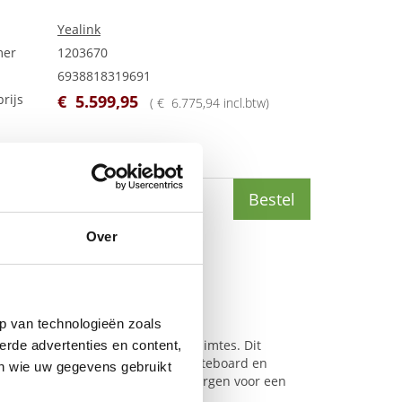
Yealink
mer
1203670
6938818319691
rijs
€
5.599
,
95
(
€
6.775
,
94
incl.btw
)
,
81
(
€
4.715
,
14
incl.btw
)
Bestel
Over
p van technologieën zoals
ontworpen voor kleine tot grote ruimtes. Dit
erde advertenties en content,
HD-content en een elektronisch whiteboard en
en wie uw gegevens gebruikt
de flexibele bevestigingsopties zorgen voor een
t biedt geavanceerde audio- en