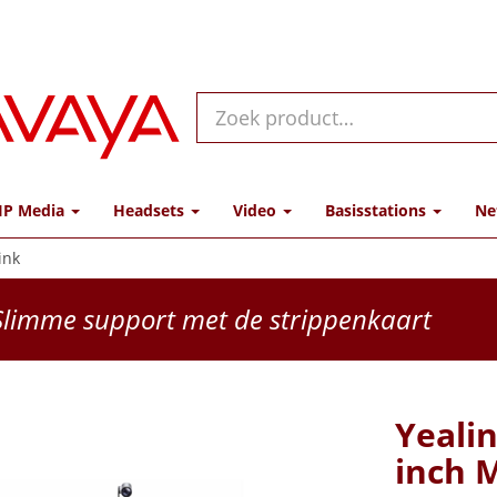
IP Media
Headsets
Video
Basisstations
Ne
ink
limme support met de strippenkaart
Yeali
inch 