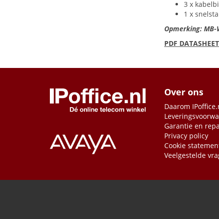
3 x kabelb
1 x snelsta
Opmerking: MB-W
PDF
DATASHEET
Over ons
Daarom IPoffice.
Leveringsvoorw
Garantie en repa
Privacy policy
Cookie statemen
Veelgestelde vr