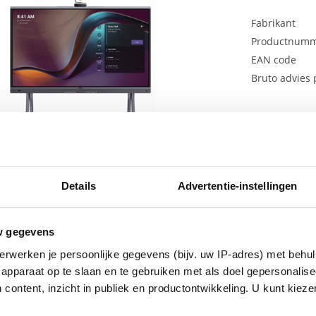
Fabrikant
Productnum
EAN code
Bruto advies p
€
3.896
Details
Advertentie-instellingen
w gegevens
erwerken je persoonlijke gegevens (bijv. uw IP-adres) met behul
oard Pro is het nieuwste alles-in-één 65” vergaderapparaat dat is 
apparaat op te slaan en te gebruiken met als doel gepersonalise
gaderapparaat integreert videoconferenties, draadloos delen van 
 content, inzicht in publiek en productontwikkeling. U kunt kiez
ogesprekken met een kwaliteit tot 4K. Het alles-in-één ontwerp en 
llatie en zijn perfect voor naadloze videoconferenties. Dit produc