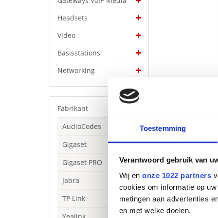
Gateways VoIP Media
Headsets
Video
Basisstations
Networking
Fabrikant
AudioCodes
Toestemming
Gigaset
Verantwoord gebruik van u
Gigaset PRO
Beschrijving
Wij en
onze 1022 partners
v
Jabra
Yealink MeetingB
cookies om informatie op uw 
intelligente ver
TP Link
metingen aan advertenties en
ondersteunt vide
en met welke doelen.
Yealink
eenvoudige insta