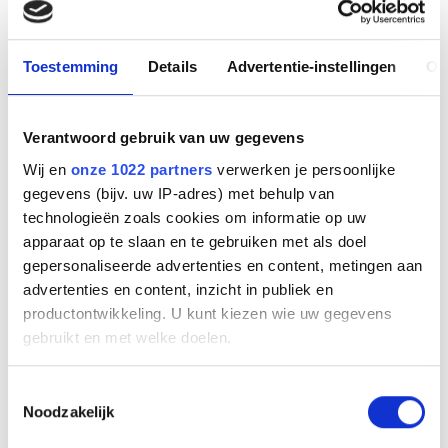
UH46 Dual Teams USB-C/A
Toestemming
Details
Advertentie-instellingen
Ov
Fabrikant
Yealink
Productnummer
Verantwoord gebruik van uw gegevens
1308182
Wij en
onze 1022 partners
verwerken je persoonlijke
EAN code
gegevens (bijv. uw IP-adres) met behulp van
6938818322561
technologieën zoals cookies om informatie op uw
Bruto advies prijs
apparaat op te slaan en te gebruiken met als doel
€
89
,
00
(
€
107
,
69
incl.btw
)
gepersonaliseerde advertenties en content, metingen aan
advertenties en content, inzicht in publiek en
€
44
,
50
(
€
53
,
85
incl.btw
)
productontwikkeling. U kunt kiezen wie uw gegevens
gebruikt en met welke doelen.
Bestel
Als u het toestaat, willen we ook graag:
Toestemmingsselectie
Beschrijving
Noodzakelijk
Informatie verzamelen over uw geografische
locatie, die tot een paar meter nauwkeurig kan zijn
De Yealink UH46 is een professionele
USB
-headset met snoer,