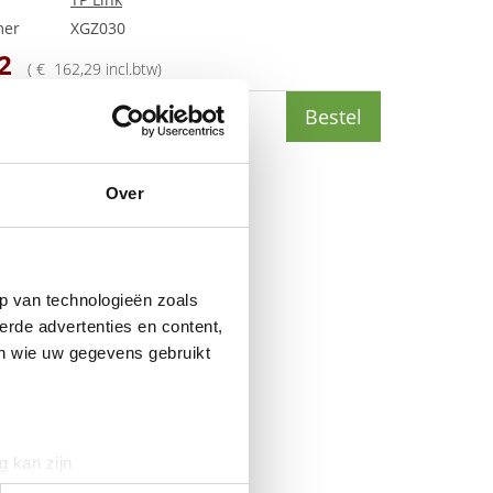
mer
XGZ030
2
(
€
162
,
29
incl.btw
)
Bestel
Over
p van technologieën zoals
erde advertenties en content,
en wie uw gegevens gebruikt
g kan zijn
erprinting)