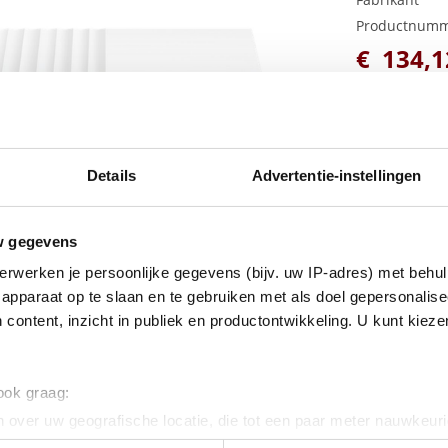
Productnum
€
134
,
1
Details
Advertentie-instellingen
w gegevens
erwerken je persoonlijke gegevens (bijv. uw IP-adres) met behul
apparaat op te slaan en te gebruiken met als doel gepersonalise
 content, inzicht in publiek en productontwikkeling. U kunt kiez
 ook graag:
 over uw geografische locatie, die tot een paar meter nauwkeuri
eren door het actief te scannen op specifieke eigenschappen (fing