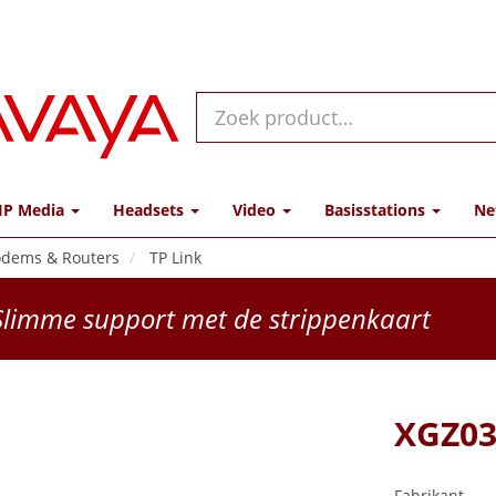
IP Media
Headsets
Video
Basisstations
Ne
dems & Routers
TP Link
limme support met de strippenkaart
XGZ03
Fabrikant