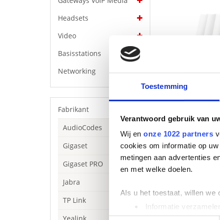
Gateways VoIP Media
Headsets
Video
Basisstations
Networking
Toestemming
Fabrikant
Verantwoord gebruik van u
AudioCodes
Wij en
onze 1022 partners
v
Gigaset
cookies om informatie op uw 
metingen aan advertenties en
Gigaset PRO
en met welke doelen.
Jabra
Als u het toestaat, willen we
TP Link
Informatie verzamelen
Beschrijving
Yealink
Uw apparaat identific