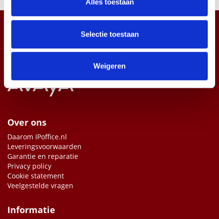
Alles toestaan
informatie over uw gebruik van onze site met onze
partners voor social media, adverteren en analyse. Deze
partners kunnen deze gegevens combineren met andere
Selectie toestaan
informatie die u aan ze heeft verstrekt of die ze hebben
verzameld op basis van uw gebruik van hun services.
Weigeren
Over ons
Daarom IPoffice.nl
Leveringsvoorwaarden
Garantie en reparatie
Privacy policy
Cookie statement
Veelgestelde vragen
Informatie