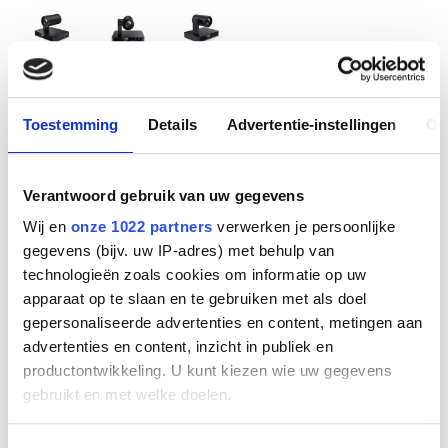
UVC86 BK
Toestemming
Details
Advertentie-instellingen
Ov
Fabrikant
Yealink
Verantwoord gebruik van uw gegevens
Productnummer
YEALINK UVC86 BK
Wij en
onze 1022 partners
verwerken je persoonlijke
EAN code
gegevens (bijv. uw IP-adres) met behulp van
6938818318038
technologieën zoals cookies om informatie op uw
Bruto advies prijs
apparaat op te slaan en te gebruiken met als doel
€
2.299
,
95
(
€
2.782
,
94
incl.btw
)
gepersonaliseerde advertenties en content, metingen aan
advertenties en content, inzicht in publiek en
productontwikkeling. U kunt kiezen wie uw gegevens
€
1.990
,
95
(
€
2.409
,
05
incl.btw
)
gebruikt en met welke doelen.
Bestel
Als u het toestaat, willen we ook graag: