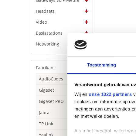
Gateways VoIP Media
Headsets
Video
Basisstations
Networking
Toestemming
Fabrikant
AudioCodes
Verantwoord gebruik van u
Gigaset
Wij en
onze 1022 partners
v
Gigaset PRO
cookies om informatie op uw 
Betere verbindin
metingen aan advertenties en
Jabra
Om UC-gecertific
en met welke doelen.
Bluetooth-adapte
TP Link
UC-gecertificeer
Als u het toestaat, willen we
krijgt.
Yealink