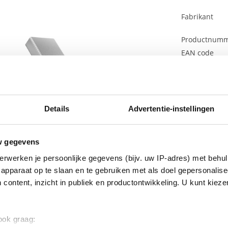
Fabrikant
Productnum
EAN code
Bruto advies p
€
77
,
16
Details
Advertentie-instellingen
w gegevens
erwerken je persoonlijke gegevens (bijv. uw IP-adres) met behul
apparaat op te slaan en te gebruiken met als doel gepersonalise
g, betere UC-prestaties
 content, inzicht in publiek en productontwikkeling. U kunt kiez
eerd te zijn, vereisen de meeste UC-leveranciers superieure conne
r. Jabra Link 390 is verkrijgbaar in twee varianten, één voor Micr
de apparaten. Dus welk platform u ook gebruikt, u kunt er zeker va
 ook graag: