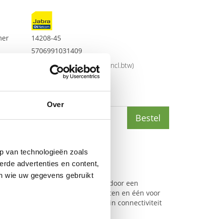
mer
14208-45
5706991031409
rijs
€
124
,
00
(
€
150
,
04
incl.btw
)
(
€
93
,
36
incl.btw
)
Over
Bestel
p van technologieën zoals
erde advertenties en content,
en wie uw gegevens gebruikt
ctiviteit, die wordt gegarandeerd door een
osoft Teams-gecertificeerde apparaten en één voor
n zijn dat u de gouden standaard in connectiviteit