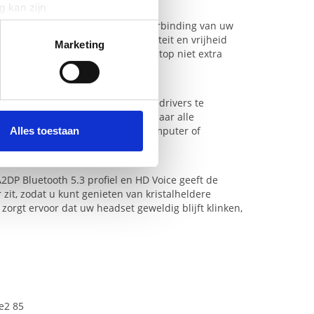
g kan zijn
erprinting)
onder Bluetooth-adapter kan de verbinding van uw
lexibel en geeft u maximale mobiliteit en vrijheid
t
detailgedeelte
in. U kunt uw
Marketing
araten en een ontwerp dat uw laptop niet extra
 media te bieden en om ons
play – u hoeft geen aparte softwaredrivers te
ze partners voor social
ai over-the-air software-updates naar alle
nformatie die u aan ze heeft
status van de headset is, welke computer of
Alles toestaan
A2DP Bluetooth 5.3 profiel en HD Voice geeft de
 zit, zodat u kunt genieten van kristalheldere
zorgt ervoor dat uw headset geweldig blijft klinken,
ve2 85