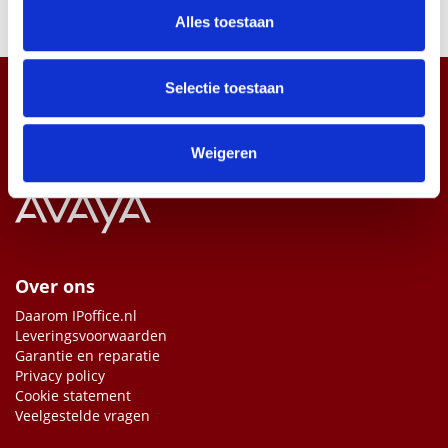
en om ons websiteverkeer te analyseren. Ook delen we
*
Alles toestaan
informatie over uw gebruik van onze site met onze
partners voor social media, adverteren en analyse. Deze
partners kunnen deze gegevens combineren met andere
Selectie toestaan
informatie die u aan ze heeft verstrekt of die ze hebben
verzameld op basis van uw gebruik van hun services.
Weigeren
Over ons
Daarom IPoffice.nl
Leveringsvoorwaarden
Garantie en reparatie
Privacy policy
Cookie statement
Veelgestelde vragen