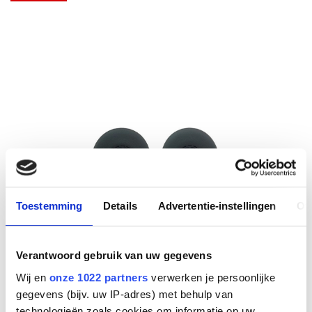
Toestemming
Details
Advertentie-instellingen
Ov
Verantwoord gebruik van uw gegevens
Wij en
onze 1022 partners
verwerken je persoonlijke
gegevens (bijv. uw IP-adres) met behulp van
technologieën zoals cookies om informatie op uw