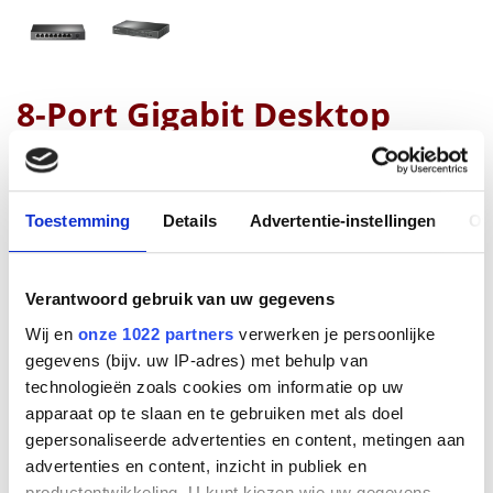
8-Port Gigabit Desktop
Switch with 4-Port PoE
TP Link
Toestemming
Details
Advertentie-instellingen
Ov
Productnummer
TL-SG1008P
EAN code
Verantwoord gebruik van uw gegevens
1210002616690
Wij en
onze 1022 partners
verwerken je persoonlijke
Bruto advies prijs
gegevens (bijv. uw IP-adres) met behulp van
€
42
,
50
(
€
51
,
43
incl.btw
)
technologieën zoals cookies om informatie op uw
apparaat op te slaan en te gebruiken met als doel
€
39
,
00
(
€
47
,
19
incl.btw
)
gepersonaliseerde advertenties en content, metingen aan
advertenties en content, inzicht in publiek en
Bestel
productontwikkeling. U kunt kiezen wie uw gegevens