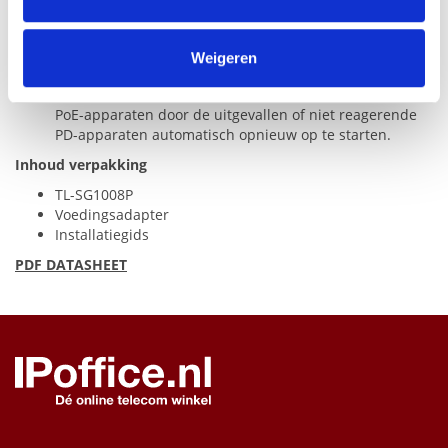
Ondersteunt PoE-vermogen tot 64 W voor alle PoE-
informatie die u aan ze heeft verstrekt of die ze hebben
poorten.
verzameld op basis van uw gebruik van hun services.
Tot 250m data- en stroomoverdrachtsbereik in Extend
Weigeren
Mode.
PoE Auto Recovery garandeert een stabiele werking van
PoE-apparaten door de uitgevallen of niet reagerende
PD-apparaten automatisch opnieuw op te starten.
Inhoud verpakking
TL-SG1008P
Voedingsadapter
Installatiegids
PDF
DATASHEET