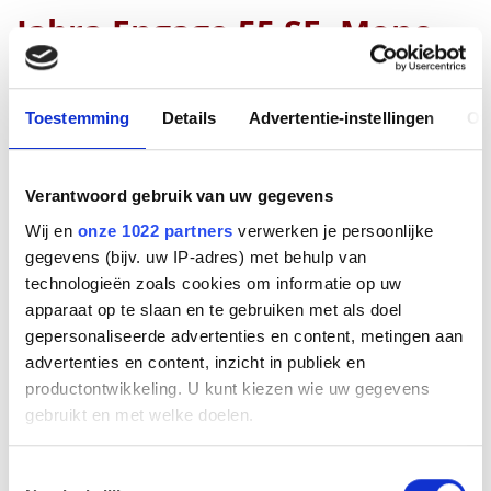
Jabra Engage 55 SE, Mono,
Link400c, Uc,EM EA/APAC
Toestemming
Details
Advertentie-instellingen
Ov
Fabrikant
Verantwoord gebruik van uw gegevens
Productnummer
9653-430-111
Wij en
onze 1022 partners
verwerken je persoonlijke
EAN code
gegevens (bijv. uw IP-adres) met behulp van
5706991030600
technologieën zoals cookies om informatie op uw
Bruto advies prijs
apparaat op te slaan en te gebruiken met als doel
€
282
,
00
(
€
341
,
22
incl.btw
)
gepersonaliseerde advertenties en content, metingen aan
advertenties en content, inzicht in publiek en
€
175
,
47
productontwikkeling. U kunt kiezen wie uw gegevens
(
€
212
,
32
incl.btw
)
gebruikt en met welke doelen.
Bestel
Als u het toestaat, willen we ook graag:
Toestemmingsselectie