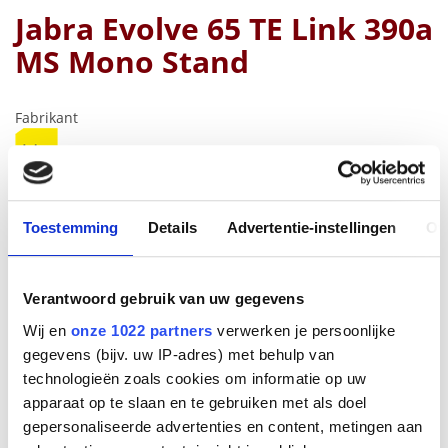
Jabra Evolve 65 TE Link 390a
MS Mono Stand
Fabrikant
Productnummer
6693-833-399
EAN code
Toestemming
Details
Advertentie-instellingen
Ov
5706991031485
Bruto advies prijs
€
248
,
00
(
€
300
,
08
incl.btw
)
Verantwoord gebruik van uw gegevens
Wij en
onze 1022 partners
verwerken je persoonlijke
€
140
,
78
gegevens (bijv. uw IP-adres) met behulp van
(
€
170
,
34
incl.btw
)
technologieën zoals cookies om informatie op uw
apparaat op te slaan en te gebruiken met als doel
Bestel
gepersonaliseerde advertenties en content, metingen aan