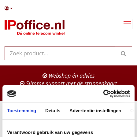
Webshop én advies
Slimme support met de strippenkaart
Binnen 2 werkdagen in huis!
Toestemming
Details
Advertentie-instellingen
Ov
IP Office
Zoeken
Verantwoord gebruik van uw gegevens