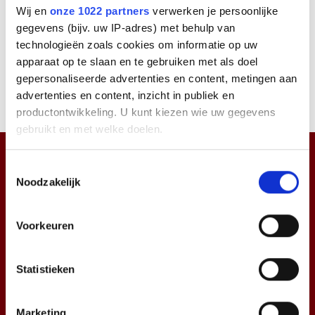
Wij en
onze 1022 partners
verwerken je persoonlijke
Voorraad
Fabrikant
Naam
Prijs
gegevens (bijv. uw IP-adres) met behulp van
Huurtoestellen
technologieën zoals cookies om informatie op uw
apparaat op te slaan en te gebruiken met als doel
Er zijn geen producten gevonden die aan uw zoekcriteria
gepersonaliseerde advertenties en content, metingen aan
voldoen of er zijn te veel producten gevonden
advertenties en content, inzicht in publiek en
productontwikkeling. U kunt kiezen wie uw gegevens
gebruikt en met welke doelen.
Als u het toestaat, willen we ook graag:
Toestemmingsselectie
Noodzakelijk
Informatie verzamelen over uw geografische
locatie, die tot een paar meter nauwkeurig kan zijn
Uw apparaat identificeren door het actief te
Voorkeuren
scannen op specifieke eigenschappen (fingerprinting)
Lees meer over hoe uw persoonlijke gegevens worden
Statistieken
verwerkt en stel uw voorkeuren in het
detailgedeelte
in.
U kunt uw toestemming op elk moment wijzigen of
Over ons
intrekken in de Cookieverklaring.
Marketing
Daarom IPoffice.nl